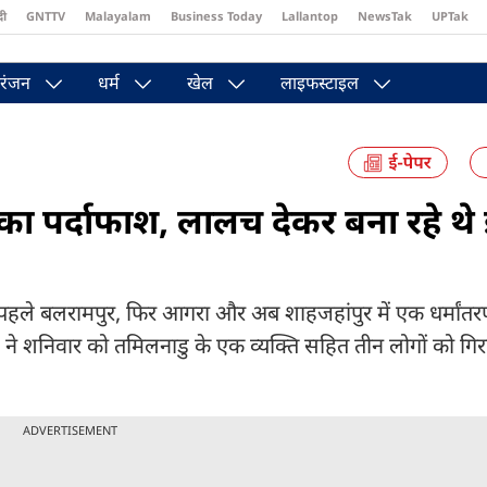
दी
GNTTV
Malayalam
Business Today
Lallantop
NewsTak
UPTak
st
Brides Today
Reader’s Digest
Astro Tak
Pakwan Gali
रंजन
धर्म
खेल
लाइफस्टाइल
ट का पर्दाफाश, लालच देकर बना रहे थे
हैं. पहले बलरामपुर, फिर आगरा और अब शाहजहांपुर में एक धर्मांतर
िस ने शनिवार को तमिलनाडु के एक व्यक्ति सहित तीन लोगों को गि
ADVERTISEMENT