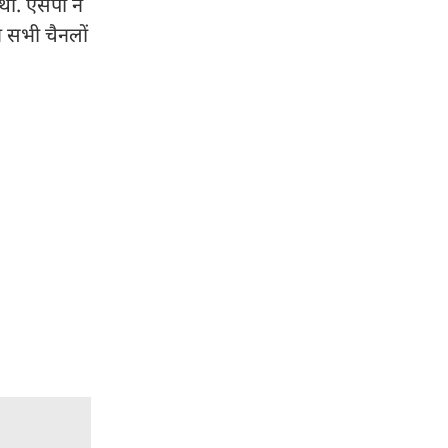
ी. एसपी ने
न सभी चैनलों