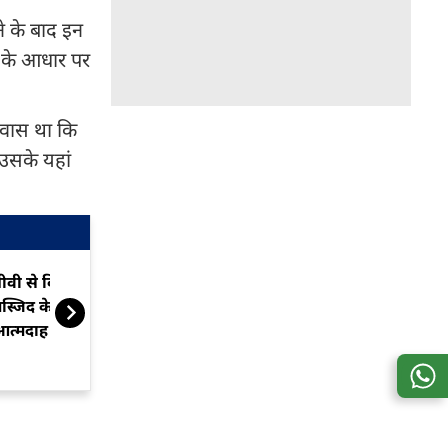
ने के बाद इन
त के आधार पर
श्वास था कि
 उसके यहां
ीवी से विवाद में बरेली की हुसैनी
फिर किसकी थी 
स्जिद के मुअज्जिन ने किया
कमल का हुआ अंत
आत्मदाह
निकला जिंदा!