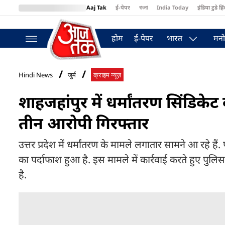
Aaj Tak
ई-पेपर
বাংলা
India Today
इंडिया टुडे हिं
MumbaiTak
BT Bazaar
Cosmopolitan
Harper's Bazaar
Northea
होम
ई-पेपर
भारत
मनो
Hindi News
जुर्म
क्राइम न्यूज़
शाहजहांपुर में धर्मांतरण सिंडिके
तीन आरोपी गिरफ्तार
उत्तर प्रदेश में धर्मांतरण के मामले लगातार सामने आ रहे 
का पर्दाफाश हुआ है. इस मामले में कार्रवाई करते हुए पुल
है.