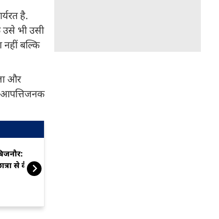
र्यरत है.
ि उसे भी उसी
 नहीं बल्कि
िला और
हद आपत्तिजनक
िजनौर: 12वीं के छात्र ने सहपाठी
FBI चार्जशीट में 
ात्रा से कैफे में किया रेप, फिर...
भगवानपुरिया गै
मिलीभगत का 