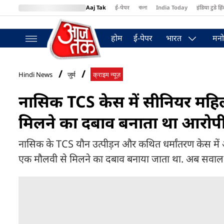
Aaj Tak
ई-पेपर
বাংলা
India Today
इंडिया टुडे हिं
MumbaiTak
BT Bazaar
Cosmopolitan
Harper's Bazaar
Northea
होम
ई-पेपर
भारत
मनो
Hindi News
जुर्म
क्राइम न्यूज़
नासिक TCS केस में सीनियर महि
मिलने का दबाव बनाता था आरोप
नासिक के TCS यौन उत्पीड़न और कथित धर्मांतरण केस में
एक मौलवी से मिलने का दबाव बनाया जाता था. अब सवाल है