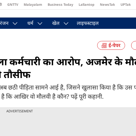
दी
GNTTV
Malayalam
Business Today
Lallantop
NewsTak
UPTak
st
Brides Today
Reader’s Digest
Astro Tak
Pakwan Gali
रंजन
धर्म
खेल
लाइफस्टाइल
ला कर्मचारी का आरोप, अजमेर के मौ
ी तौसीफ
 अब छठी पीड़िता सामने आई है, जिसने खुलासा किया है कि उस 
 कि आखिर वो मौलवी है कौन? पढ़ें पूरी कहानी.
ADVERTISEMENT