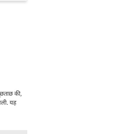
ूछताछ की,
मिली. यह