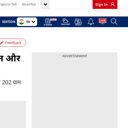
Sports Tak
KisanTak
Sign In
IN
EDITION
Feedback
ोइन और
ADVERTISEMENT
थ 202 ग्राम