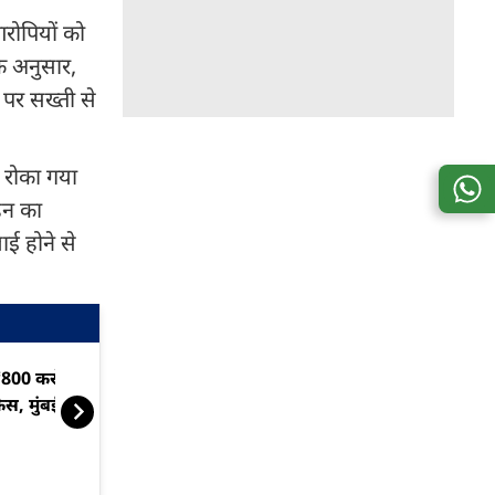
रोपियों को
े अनुसार,
 पर सख्ती से
ो रोका गया
हन का
ाई होने से
800 करोड़ की क्रिप्टो मनी ट्रेल
मुंबई के होटल र
ेस, मुंबई-पुणे-बेंगलुरु में छापे
₹332 करोड़ की स