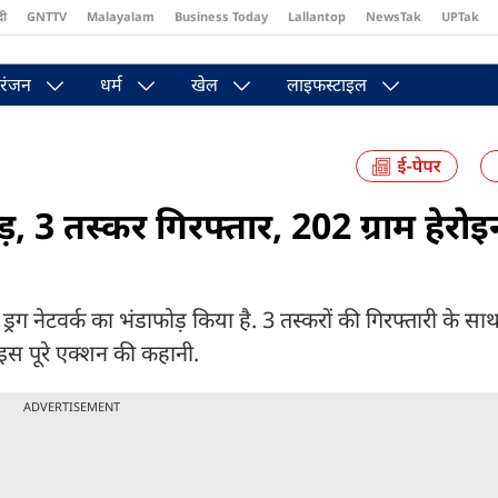
दी
GNTTV
Malayalam
Business Today
Lallantop
NewsTak
UPTak
st
Brides Today
Reader’s Digest
Astro Tak
Pakwan Gali
रंजन
धर्म
खेल
लाइफस्टाइल
ोड़, 3 तस्कर गिरफ्तार, 202 ग्राम हेर
 ड्रग नेटवर्क का भंडाफोड़ किया है. 3 तस्करों की गिरफ्तारी के सा
इस पूरे एक्शन की कहानी.
ADVERTISEMENT