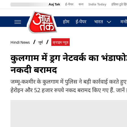
Aaj Tak
ई-पेपर
বাংলা
India Today
इंडिया टुडे हिं
MumbaiTak
BT Bazaar
Cosmopolitan
Harper's Bazaar
Northea
होम
ई-पेपर
भारत
मनो
Hindi News
जुर्म
क्राइम न्यूज़
कुलगाम में ड्रग नेटवर्क का भंडाफ
नकदी बरामद
जम्मू-कश्मीर के कुलगाम में पुलिस ने बड़ी कार्रवाई करते हुए
हेरोइन और 52 हजार रुपये नकद बरामद किए गए हैं. जानें 