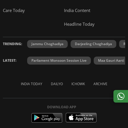
Care Today
India Content
Headline Today
TRENDING:
Jammu Choghadiya
Darjeeling Choghadiya
Ra
LATEST:
Parliament Monsoon Session Live
Maa Gauri Aarti
INDIA TODAY
DAILYO
ICHOWK
ARCHIVE
DOWNLOAD APP