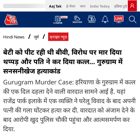
Aaj Tak
ई-पेपर
বাংলা
India Today
इंडिया टुडे हिंदी
MumbaiTak
BT Bazaar
Cosmopolitan
Harper's Bazaar
Northeast
Bri
Hindi News
जुर्म
क्राइम न्यूज़
बेटी को पीट रही थी बीवी, विरोध पर मार दिया
थप्पड़ और पति ने कर दिया कत्ल... गुरुग्राम में
सनसनीखेज हत्याकांड
Gurugram Murder Case: हरियाणा के गुरुग्राम में कत्ल
की एक दिल दहला देने वाली वारदात सामने आई है. यहां
राजेंद्र पार्क इलाके में एक व्यक्ति ने घरेलू विवाद के बाद अपनी
पत्नी की गला घोंटकर हत्या कर दी. वारदात को अंजाम देने के
बाद आरोपी खुद पुलिस चौकी पहुंचा और आत्मसमर्पण कर
दिया.