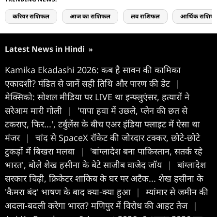
करियर राशिफल
आज का राशिफल
लव राशिफल
आर्थिक राशिफ
Latest News in Hindi
»
Kamika Ekadashi 2026: कब है सावन की कामिका
एकादशी? पंडित से जानें सही तिथि और पारण की डेट
|
मेक्सिको: सोशल मीडिया पर LIVE था इन्फ्लुएंसर, हत्यारों ने
सरेआम मारी गोली
|
'पापा हवा में उछले, प्लेन की छत से
टकराए, फिर...', टर्बुलेंस के बीच एअर इंडिया फ्लाइट में ऐसा था
मंजर
|
चांद से SpaceX रॉकेट की जोरदार टक्कर, छोटे-छोटे
टुकड़ों में बिखरा मलबा
|
'बांग्लादेश बना पाकिस्तान, सतर्क रहे
भारत', बोले शेख हसीना के बेटे साजीब वाजेद जॉय
|
बांग्लादेश
सरकार चिढ़ी, क्रिकेटर शाकिब के घर पर अटैक... शेख हसीना के
'कैमरा बंद' भाषण के बाद क्या-क्या हुआ
|
म्यांमार से जमीन की
अदला-बदली करेगा भारत? मणिपुर में विरोध की आहट तेज
|