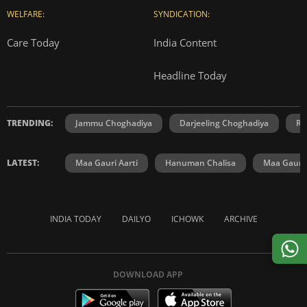
WELFARE:
SYNDICATION:
Care Today
India Content
Headline Today
TRENDING:
Jammu Choghadiya
Darjeeling Choghadiya
Ra
LATEST:
Maa Gauri Aarti
Hanuman Chalisa
Maa Gauri 
INDIA TODAY
DAILYO
ICHOWK
ARCHIVE
DOWNLOAD APP