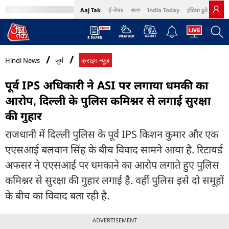
Aaj Tak
ई-पेपर
বাংলা
India Today
इंडिया टुडे हिंदी
MumbaiTak
BT Bazaar
Cosmopolitan
Harper's Bazaar
Northeast
Bri
Hindi News
जुर्म
क्राइम न्यूज़
पूर्व IPS अधिकारी ने ASI पर लगाया धमकी का
आरोप, दिल्ली के पुलिस कमिश्नर से लगाई सुरक्षा
की गुहार
राजधानी में दिल्ली पुलिस के पूर्व IPS किशन कुमार और एक
एएसआई बलवान सिंह के बीच विवाद सामने आया है. रिटायर्ड
अफसर ने एएसआई पर धमकाने का आरोप लगाते हुए पुलिस
कमिश्नर से सुरक्षा की गुहार लगाई है. वहीं पुलिस इसे दो समूहों
के बीच का विवाद बता रही है.
ADVERTISEMENT