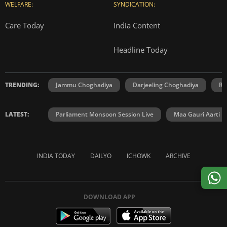
WELFARE:
SYNDICATION:
Care Today
India Content
Headline Today
TRENDING:
Jammu Choghadiya
Darjeeling Choghadiya
Ra
LATEST:
Parliament Monsoon Session Live
Maa Gauri Aarti
INDIA TODAY
DAILYO
ICHOWK
ARCHIVE
DOWNLOAD APP