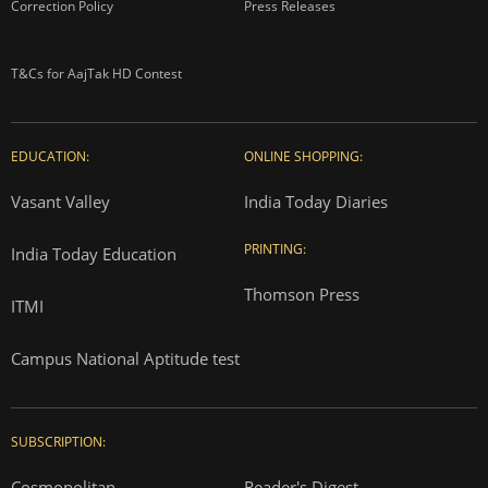
Correction Policy
Press Releases
T&Cs for AajTak HD Contest
EDUCATION:
ONLINE SHOPPING:
Vasant Valley
India Today Diaries
PRINTING:
India Today Education
Thomson Press
ITMI
Campus National Aptitude test
SUBSCRIPTION:
Cosmopolitan
Reader's Digest