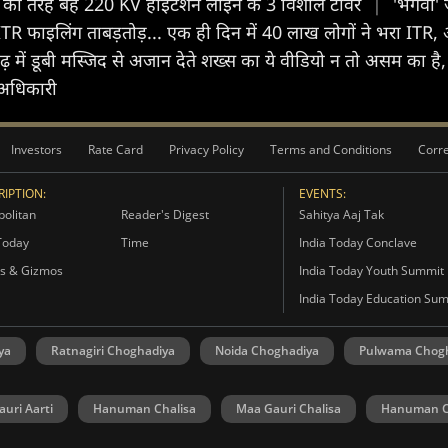
नके की तरह बहे 220 KV हाईटेंशन लाइन के 3 विशाल टावर
|
'भगवा' ज
ITR फाइलिंग ताबड़तोड़... एक ही दिन में 40 लाख लोगों ने भरा I
ाढ़ में डूबी मस्जिद से अजान देते शख्स का ये वीडियो न तो असम का ह
ु अधिकारी
Investors
Rate Card
Privacy Policy
Terms and Conditions
Corre
IPTION:
EVENTS:
olitan
Reader's Digest
Sahitya Aaj Tak
Today
Time
India Today Conclave
s & Gizmos
India Today Youth Summit
India Today Education Su
ya
Ratnagiri Choghadiya
Noida Choghadiya
Pulwama Chog
uri Aarti
Hanuman Chalisa
Maa Gauri Chalisa
Hanuman C