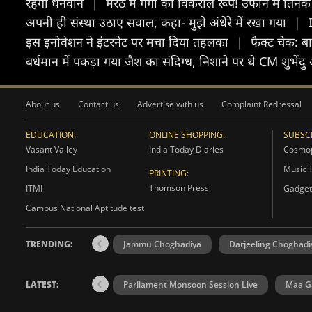
रहेंगी धनवान
|
मेरठ में गंगा का विकराल रूप! उफान में ति
अपनी ही संस्था उठाए सवाल, कहा- मुझे अंधेरे में रखा गया
|
इस इनोवेशन ने इंटरनेट पर मचा दिया तहलका
|
फैक्ट चेक: ब
बर्धमान में पकड़ा गया जैश का संदिग्ध, निशाने पर थे CM शुभेंद
About us
Contact us
Advertise with us
Complaint Redressal
EDUCATION:
ONLINE SHOPPING:
SUBSCR
Vasant Valley
India Today Diaries
Cosmop
India Today Education
Music 
PRINTING:
Thomson Press
ITMI
Gadget
Campus National Aptitude test
TRENDING:
Jammu Choghadiya
Darjeeling Choghadi
LATEST:
Parliament Monsoon Session Live
Maa Ga