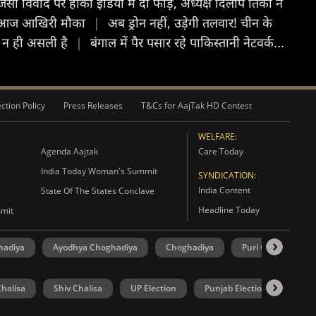
र्सी विवाद पर हॉकी इंडिया में दो फाड़, अध्यक्ष दिलीप तिर्की ने
TR, आज आखिरी मौका
|
अब ड्रोन नहीं, उड़ेगी तलवार! चीन के
ै, न ही असली है
|
बंगाल में पैर पसार रहे पाकिस्तानी नेटवर्क...
ction Policy
Press Releases
T&Cs for AajTak HD Contest
WELFARE:
Agenda Aajtak
Care Today
India Today Woman's Summit
SYNDICATION:
India Content
State Of The States Conclave
Headline Today
mmit
hadiya
Ayodhya Choghadiya
Choghadiya
Puri Choghadiya
halisa
Shiv Chalisa
UP Election
Punjab Election
Goa 