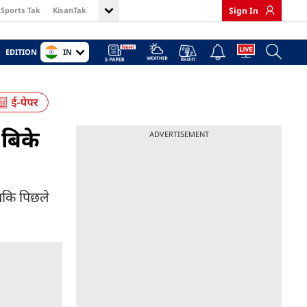
Sports Tak
KisanTak
Sign In
IN
EDITION
 बिके
ADVERTISEMENT
बकि पिछले