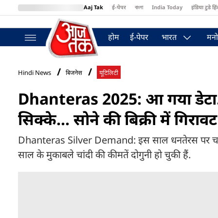
Aaj Tak
ई-पेपर
বাংলা
India Today
इंडिया टुडे हिं
MumbaiTak
BT Bazaar
Cosmopolitan
Harper's Bazaar
Northea
होम
ई-पेपर
भारत
मनो
Hindi News
बिजनेस
यूटिलिटी
Dhanteras 2025: आ गया डेटा...
सिक्के... सोने की बिक्री में गिरावट
Dhanteras Silver Demand: इस साल धनतेरस पर चांदी क
साल के मुकाबले चांदी की कीमतें दोगुनी हो चुकी हैं.