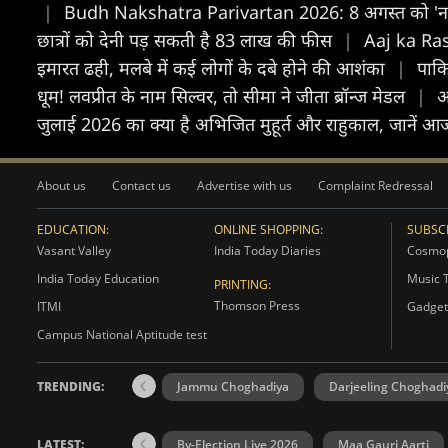
|
Budh Nakshatra Parivartan 2026: 8 अगस्त को 'नक्षत्रों 
छात्रों को देनी पड़ सकती है 83 लाख की फीस
|
Aaj ka Rash
इमारत ढही, मलबे में कई लोगों के दबे होने की आशंका
|
पाकि
धूम! लवप्रीत के नाम सिल्वर, तो सीमा ने जीता ब्रॉन्ज मेडल
|
अ
जुलाई 2026 का क्या है अभिजित मुहूर्त और राहुकाल, जानें आज
About us
Contact us
Advertise with us
Complaint Redressal
EDUCATION:
ONLINE SHOPPING:
SUBSCR
Vasant Valley
India Today Diaries
Cosmop
India Today Education
Music 
PRINTING:
Thomson Press
ITMI
Gadget
Campus National Aptitude test
TRENDING:
Jammu Choghadiya
Darjeeling Choghadi
LATEST:
By-Election Live 2026
Maa Gauri Aarti