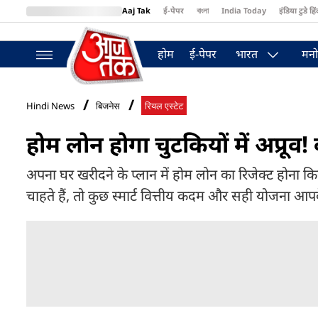
Aaj Tak
ई-पेपर
বাংলা
India Today
इंडिया टुडे हिं
MumbaiTak
BT Bazaar
Cosmopolitan
Harper's Bazaar
Northea
होम
ई-पेपर
भारत
मनो
Hindi News
बिजनेस
रियल एस्टेट
होम लोन होगा चुटकियों में अप्रूव!
अपना घर खरीदने के प्लान में होम लोन का रिजेक्ट होना 
चाहते हैं, तो कुछ स्मार्ट वित्तीय कदम और सही योजना आ