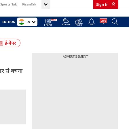
Sports Tak
KisanTak
Sign In
IN
EDITION
ADVERTISEMENT
डर से बचना