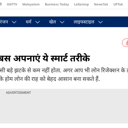
दी
GNTTV
Malayalam
Business Today
Lallantop
NewsTak
UPTak
st
Brides Today
Reader’s Digest
Astro Tak
Pakwan Gali
रंजन
धर्म
खेल
लाइफस्टाइल
 बस अपनाएं ये स्मार्ट तरीके
किसी बड़े झटके से कम नहीं होता. अगर आप भी लोन रिजेक्शन के 
पके होम लोन की राह को बेहद आसान बना सकते हैं.
ADVERTISEMENT