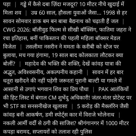
पड़ा
|
गड्ढे में कैसे दबा ज़िंदा मजदूर? 10 मीटर नीचे खुदाई में
मिला शव
|
उम्र 60 साल, हौसला युवाओं जैसा... 1998 से हर
सावन सोमवार डाक बम बन बाबा बैद्यनाथ को चढ़ाती हैं जल
|
CWG 2026: बॉलीवुड फिल्म से सीखी बॉक्सिंग, फातिमा जहरा ने
रचा इतिहास, बनीं पाकिस्तान की पहली महिला बॉक्सर मेडल
विजेता
|
तसलीमा नसरीन ने ममता के करीबी को स्टेज पर
बुलाया, मच गया हंगामा, 19 साल बाद कोलकाता लौटकर क्या
बोलीं?
|
महादेव की भक्ति की शक्ति, देखें कांवड़ यात्रा की
अद्भुत, अविश्वसनीय, अकल्पनीय कहानी
|
सावन में हर बार
धतूरा खरीदने की नहीं पड़ेगी जरूरत! पुरानी बाल्टी या गमले में
आसानी से उगाएं भगवान शिव का प्रिय पौधा
|
PAK आतंकियों
की हिट लिस्ट में बंगाल CM शुभेंदु अधिकारी! जंतर-मंतर प्रोटेस्ट पर
भी STF का सनसनीखेज खुलासा
|
5 करोड़ की मैक्लॉरेन जैसी
कांवड़ बनी आकर्षण, डमी स्पोर्ट्स कार में विराजे भोलेनाथ
|
नकली आर्मी वर्दी से ठगी की साजिश? श्रीगंगानगर में 1000 मीटर
कपड़ा बरामद, सप्लायरों को तलाश रही पुलिस