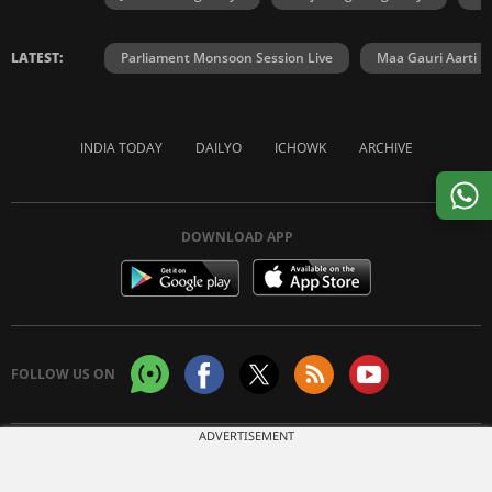
LATEST:
Parliament Monsoon Session Live
Maa Gauri Aarti
INDIA TODAY
DAILYO
ICHOWK
ARCHIVE
DOWNLOAD APP
FOLLOW US ON
ADVERTISEMENT
Copyright © 2026 Living Media India Limited. For reprint rights:
Syndications
Today