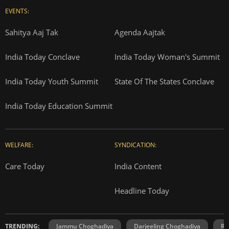
EVENTS:
Sahitya Aaj Tak
Agenda Aajtak
India Today Conclave
India Today Woman's Summit
India Today Youth Summit
State Of The States Conclave
India Today Education Summit
WELFARE:
SYNDICATION:
Care Today
India Content
Headline Today
TRENDING:
Jammu Choghadiya
Darjeeling Choghadiya
Ra