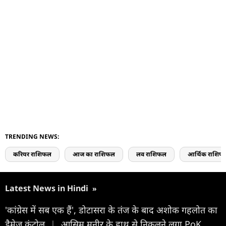
TRENDING NEWS:
करियर राशिफल
आज का राशिफल
लव राशिफल
आर्थिक राशिफ
Latest News in Hindi
»
'कांग्रेस में सब एक हैं', डोटासरा के तंज के बाद अशोक गहलोत का
डैमेज कंट्रोल
|
आसिम मुनीर के हाथ से निकलने लगा PoK,