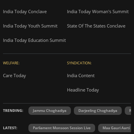
India Today Conclave
India Today Woman's Summit
India Today Youth Summit
State Of The States Conclave
India Today Education Summit
WELFARE:
SYNDICATION:
Care Today
India Content
Headline Today
TRENDING:
Jammu Choghadiya
Darjeeling Choghadiya
Ra
LATEST:
Parliament Monsoon Session Live
Maa Gauri Aarti