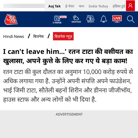
Aaj Tak
ई-पेपर
বাংলা
India Today
इंडिया टुडे हिंदी
MumbaiTak
BT Bazaar
Cosmopolitan
Harper's Bazaar
Northeast
Bri
Hindi News
बिजनेस
बिज़नेस न्यूज़
I can't leave him...' रतन टाटा की वसीयत का
खुलासा, अपने कुत्ते के लिए कर गए ये बड़ा काम!
रतन टाटा की कुल दौलत का अनुमान 10,000 करोड़ रुपये से
अधिक लगाया गया है. उन्‍होंने अपनी संपत्ति अपने फाउंडेशन,
भाई जिमी टाटा, सौतेली बहनों शिरीन और डीनना जीजीभॉय,
हाउस स्टाफ और अन्य लोगों को भी दिया है.
ADVERTISEMENT