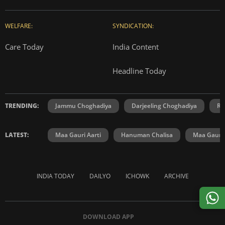
WELFARE:
SYNDICATION:
Care Today
India Content
Headline Today
TRENDING:
Jammu Choghadiya
Darjeeling Choghadiya
Ra
LATEST:
Maa Gauri Aarti
Hanuman Chalisa
Maa Gauri 
INDIA TODAY
DAILYO
ICHOWK
ARCHIVE
DOWNLOAD APP