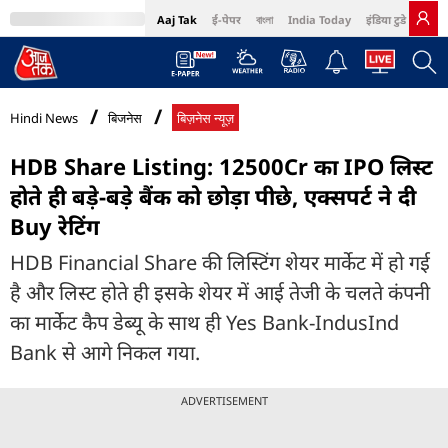
Aaj Tak
ई-पेपर
বাংলা
India Today
इंडिया टुडे हिंदी
MumbaiTak
BT Bazaar
Cosmopolitan
Harper's Bazaar
Northeast
Bri
Hindi News
बिजनेस
बिज़नेस न्यूज़
HDB Share Listing: 12500Cr का IPO लिस्ट
होते ही बड़े-बड़े बैंक को छोड़ा पीछे, एक्सपर्ट ने दी
Buy रेटिंग
HDB Financial Share की लिस्टिंग शेयर मार्केट में हो गई
है और लिस्ट होते ही इसके शेयर में आई तेजी के चलते कंपनी
का मार्केट कैप डेब्यू के साथ ही Yes Bank-IndusInd
Bank से आगे निकल गया.
ADVERTISEMENT