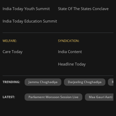
India Today Youth Summit
State Of The States Conclave
India Today Education Summit
WELFARE:
SYNDICATION:
Care Today
India Content
Headline Today
TRENDING:
Jammu Choghadiya
Darjeeling Choghadiya
Ra
LATEST:
Parliament Monsoon Session Live
Maa Gauri Aarti