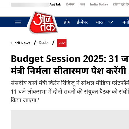
Aaj Tak
ई-पेपर
বাংলা
India Today
इंडिया टुडे हिं
MumbaiTak
BT Bazaar
Cosmopolitan
Harper's Bazaar
Northea
होम
ई-पेपर
भारत
मनो
Hindi News
बिजनेस
बजट
Budget Session 2025: 31 जनवरी
मंत्री निर्मला सीतारमण पेश करेंग
संसदीय कार्य मंत्री किरेन रिजिजू ने सोशल मीडिया प्‍लेटफॉर्
11 बजे लोकसभा में दोनों सदनों की संयुक्त बैठक को संब
किया जाएगा.'