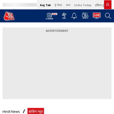
Aaj Tak
ई-पेपर
বাংলা
India Today
इंडिया टुडे हिंदी
MumbaiTak
BT Bazaar
Cosmopolitan
Harper's Bazaar
Northeast
ADVERTISEMENT
Hindi News
ब्रेकिंग न्यूज़