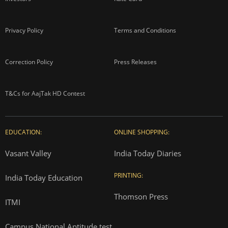
Privacy Policy
Terms and Conditions
Correction Policy
Press Releases
T&Cs for AajTak HD Contest
EDUCATION:
ONLINE SHOPPING:
Vasant Valley
India Today Diaries
PRINTING:
India Today Education
Thomson Press
ITMI
Campus National Aptitude test