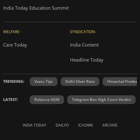
India Today Education Summit
WELFARE:
SYNDICATION:
Care Today
India Content
Headline Today
TRENDING:
Vastu Tips
Delhi Silver Rate
Himachal Prades
LATEST:
Reliance AGM
Telegram Ban High Court Verdict
INDIA TODAY
DAILYO
ICHOWK
ARCHIVE