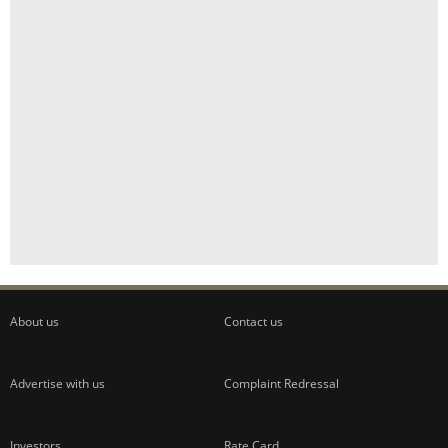
About us
Contact us
Advertise with us
Complaint Redressal
Investors
Rate Card