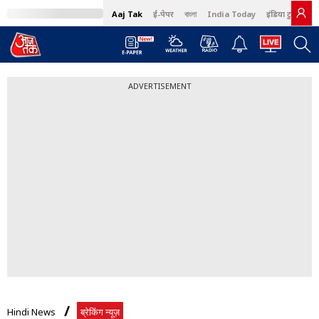
Aaj Tak
ई-पेपर
বাংলা
India Today
इंडिया टुडे हिंदी
MumbaiTak
BT Bazaar
Cosmopolitan
Harper's Bazaar
Northeast
ADVERTISEMENT
Hindi News
ब्रेकिंग न्यूज़