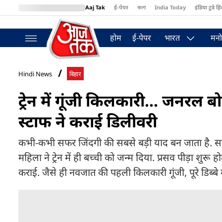
Aaj Tak
ई-पेपर
বাংলা
India Today
इंडिया टुडे हिं
MumbaiTak
BT Bazaar
Cosmopolitan
Harper's Bazaar
Northea
होम
ई-पेपर
भारत
मनो
Hindi News
बिहार
ट्रेन में गूंजी किलकारी... जनरल बो
स्टाफ ने कराई डिलीवरी
कभी-कभी सफर जिंदगी की सबसे बड़ी याद बन जाता है. समस्तीप
महिला ने ट्रेन में ही बच्ची को जन्म दिया. प्रसव पीड़ा शुर
कराई. जैसे ही नवजात की पहली किलकारी गूंजी, पूरे डिब्बे मे