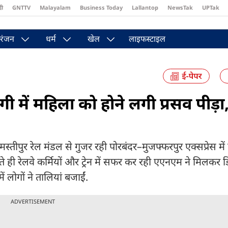
दी
GNTTV
Malayalam
Business Today
Lallantop
NewsTak
UPTak
st
Brides Today
Reader’s Digest
Astro Tak
Pakwan Gali
रंजन
धर्म
खेल
लाइफस्टाइल
गी में महिला को होने लगी प्रसव पीड़ा,
ुर रेल मंडल से गुजर रही पोरबंदर–मुजफ्फरपुर एक्सप्रेस में एक 
ू होते ही रेलवे कर्मियों और ट्रेन में सफर कर रही एएनएम ने मिलकर 
ं लोगों ने तालियां बजाईं.
ADVERTISEMENT