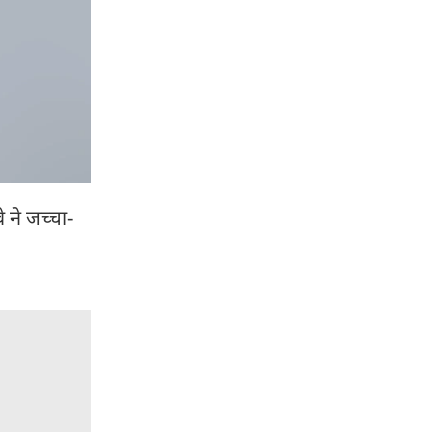
े ने जच्चा-