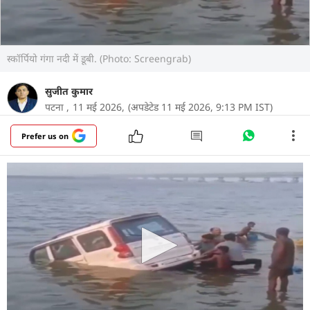
स्कॉर्पियो गंगा नदी में डूबी. (Photo: Screengrab)
सुजीत कुमार
पटना ,
11 मई 2026,
(अपडेटेड 11 मई 2026, 9:13 PM IST)
Prefer us on
पटना के दीघा मरीन ड्राइव स्थित गंगा घाट पर रविवार को एक
बड़ा हादसा होते-होते बच गया, जब घाट किनारे खड़ी एक
स्कॉर्पियो अचानक लुढ़कते हुए गंगा नदी में समा गई. घटना के
दौरान घाट पर मौजूद लोग देखते रह गए और कुछ ही मिनटों में
पूरी गाड़ी पानी में डूब गई. जानकारी के मुताबिक, स्कॉर्पियो
ढलान पर खड़ी और उसमें हैंड ब्रेक भी नहीं लगा था. जिसकी
वजह से यह हादसा हुआ. घटना की सूचना मिलते ही दीघा