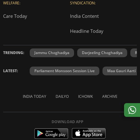
WELFARE:
SYNDICATION:
Care Today
India Content
Headline Today
TRENDING:
Jammu Choghadiya
Darjeeling Choghadiya
Ra
LATEST:
Parliament Monsoon Session Live
Maa Gauri Aarti
INDIA TODAY
DAILYO
ICHOWK
ARCHIVE
DOWNLOAD APP