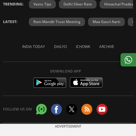
TRENDING:
Vastu Tips
Delhi Silver Rate
Himachal Prades
LATEST:
Ram Mandir Trust Meeting
Maa Gauri Aarti
H
INDIA TODAY
DAILYO
ICHOWK
ARCHIVE
DOWNLOAD APP
FOLLOW US ON
ADVERTISEMENT
Copyright © 2026 Living Media India Limited. For reprint rights:
Syndications