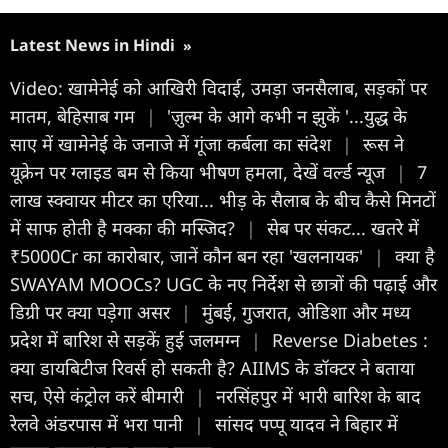
Latest News in Hindi
»
Video: खामेनेई को आखि‍री व‍िदाई, उमड़ा जनसैलाब, सड़कों पर
मातम, बेहिसाब गम
|
'ज़ुल्म के आगे कभी न झुकें '...युद्ध के
साए में खामेनेई के जनाजे में गूंजा कर्बला का संदेश
|
रूस ने
यूक्रेन पर ग्लाइड बम से किया भीषण हमला, देखें वर्ल्ड न्यूज
|
7
लाख स्क्वायर मीटर का एरिया... भीड़ के सैलाब के बीच कैसे मिनटों
में साफ होती है मक्का की मस्जिद?
|
सेब पर संकट... खतरे में
₹5000Cr का कारोबार, जानें कौन बन रहा 'खलनायक'
|
क्या है
SWAYAM MOOCs? UGC के नए निर्देश से छात्रों की पढ़ाई और
डिग्री पर क्या पड़ेगा असर
|
मुंबई, गुजरात, ओडिशा और मध्य
प्रदेश में बारिश से सड़कें हुई जलमग्न
|
Reverse Diabetes :
क्या डायबिटीज रिवर्स हो सकती है? AIIMS के डॉक्टर ने बताया
सच, ऐसे कंट्रोल करें बीमारी
|
नरसिंहपुर में भारी बारिश के बाद
रेलवे अंडरपास में भरा पानी
|
सांसद पप्पू यादव ने बिहार में