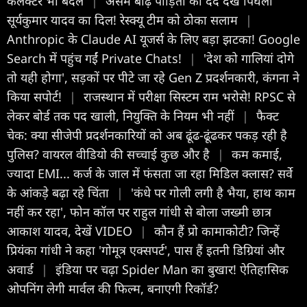
कलेक्टर भी बदले
|
असम बाढ़ पीड़ितों का दर्द देख पिघला
सूर्यकुमार यादव का दिल! रेस्क्यू टीम को ठोका सलाम
|
Anthropic के Claude AI यूजर्स के लिए बड़ा झटका! Google
Search में पहुंच गईं Private Chats!
|
'देश को गालियां दोगे
तो यही होगा', सड़कों पर पीटे जा रहे Gen Z प्रदर्शनकारी, कंगना ने
किया सपोर्ट!
|
राजस्थान में परीक्षा सिस्टम राम भरोसे! RPSC से
लेकर बोर्ड तक पद खाली, नियुक्ति के नियम भी नहीं
|
फैक्ट
चेक: क्या सीजेपी प्रदर्शनकारियों को अब ढूंढ-ढूंढकर पकड़ रही है
पुलिस? वायरल वीडियो की सच्चाई कुछ और है
|
कम कमाई,
ज्यादा EMI... कर्ज के जाल में फंसता जा रहा मिडिल क्लास? सर्वे
के आंकड़े बढ़ा रहे चिंता
|
'कंधे पर गोली लगी है भैया, हाथ काम
नहीं कर रहा', फोन कॉल पर राहुल गांधी से बोला जख्मी छात्र
आकाश यादव, देखें VIDEO
|
कौन हैं प्रो कामाकोटी? जिन्हें
प्र‍ियंका गांधी ने कहा 'गोमूत्र एक्सपर्ट', पास हैं इतनी ड‍िग्र‍ियां और
अवार्ड
|
इंडिया पर चढ़ा Spider Man का बुखार! ऐतिहासिक
ओपनिंग लेगी मार्वल की फिल्म, बनाएगी रिकॉर्ड?