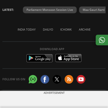
LATEST:
Parliament Monsoon Session Live
Maa Gauri Aarti
INDIA TODAY
DAILYO
ICHOWK
ARCHIVE
DOWNLOAD APP
FOLLOW US ON
ADVERTISEMENT
Copyright © 2026 Living Media India Limited. For reprint rights:
Syndications
Today