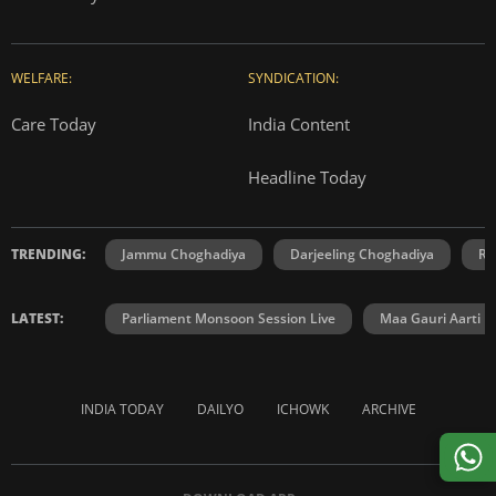
WELFARE:
SYNDICATION:
Care Today
India Content
Headline Today
TRENDING:
Jammu Choghadiya
Darjeeling Choghadiya
Ra
LATEST:
Parliament Monsoon Session Live
Maa Gauri Aarti
INDIA TODAY
DAILYO
ICHOWK
ARCHIVE