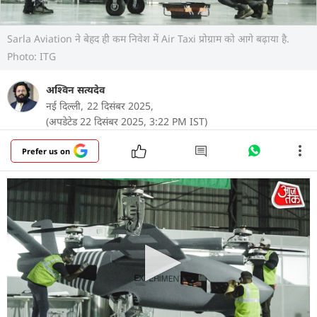
Sarla Aviation ने बेहद ही कम निवेश में Air Taxi प्रोग्राम को आगे बढ़ाया है.
Photo: ITG
अश्विन सत्यदेव
नई दिल्ली,
22 दिसंबर 2025,
(अपडेटेड 22 दिसंबर 2025, 3:22 PM IST)
Prefer us on
Sarla Aviation Air Taxi Testing:
दिल्ली, मुंबई या
बेंगलुरु में रोज़ का ट्रैफिक बताता है कि शहर फैल चुके हैं और
सड़कें थक चुकी हैं. अब सवाल ये नहीं है कि जाम क्यों लगता
है, सवाल ये है कि इससे निकला कैसे जाए. इसी सवाल का
जवाब ढूंढते हुए एयरोस्पेस स्टार्टअप सरला एविएशन ने
आसमान की ओर देखा है. हवा में उड़ती टैक्सियों के सपने के