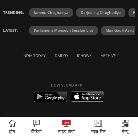
TRENDING:
Jammu Choghadiya
Darjeeling Choghadiya
Ra
LATEST:
Parliament Monsoon Session Live
Maa Gauri Aarti
INDIA TODAY
DAILYO
ICHOWK
ARCHIVE
DOWNLOAD APP
ADVERTISEMENT
FOLLOW US ON
होम
वीडियो
लाइव टीवी
न्यूज़ रील
मेन्यू