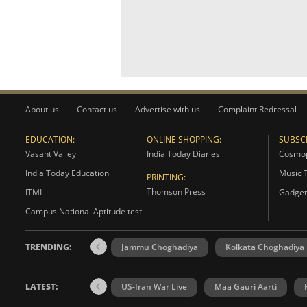
About us
Contact us
Advertise with us
Complaint Redressal
EDUCATION:
ONLINE SHOPPING:
SUBSCR
Vasant Valley
India Today Diaries
Cosmop
India Today Education
Music 
PRINTING:
Thomson Press
ITMI
Gadget
Campus National Aptitude test
TRENDING:
Jammu Choghadiya
Kolkata Choghadiya
LATEST:
US-Iran War Live
Maa Gauri Aarti