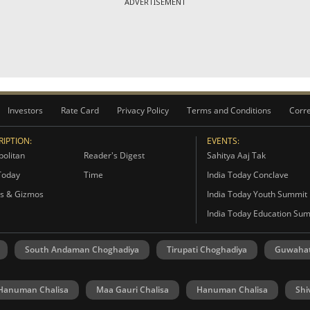
ADVERTISEMENT
Investors
Rate Card
Privacy Policy
Terms and Conditions
Corre
IPTION:
EVENTS:
olitan
Reader's Digest
Sahitya Aaj Tak
Today
Time
India Today Conclave
s & Gizmos
India Today Youth Summit
India Today Education Su
South Andaman Choghadiya
Tirupati Choghadiya
Guwahat
Hanuman Chalisa
Maa Gauri Chalisa
Hanuman Chalisa
Shi