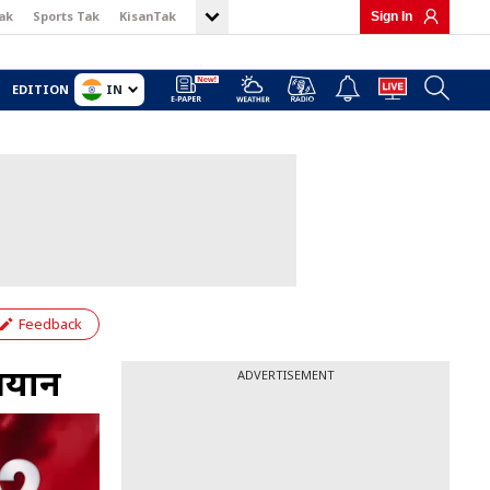
ak
Sports Tak
KisanTak
Sign In
IN
EDITION
Feedback
 बयान
ADVERTISEMENT