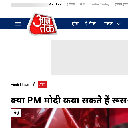
Aaj Tak
ई-पेपर
বাংলা
India Today
इंडिया टुडे 
MumbaiTak
BT Bazaar
Cosmopolitan
Harper's Bazaar
North
होम
ई-पेपर
भारत
Hindi News
AT2
क्या PM मोदी रुकवा सकते हैं रू
0
of
15
minutes,