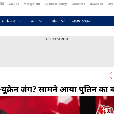
हिंदी
GNTTV
Malayalam
Business Today
Lallantop
NewsTak
UPT
east
Brides Today
Reader’s Digest
Astro Tak
Pakwan Gali
मनोरंजन
धर्म
खेल
लाइफस्टाइल
ADVERTISEMENT
स-यूक्रेन जंग? सामने आया पुतिन का