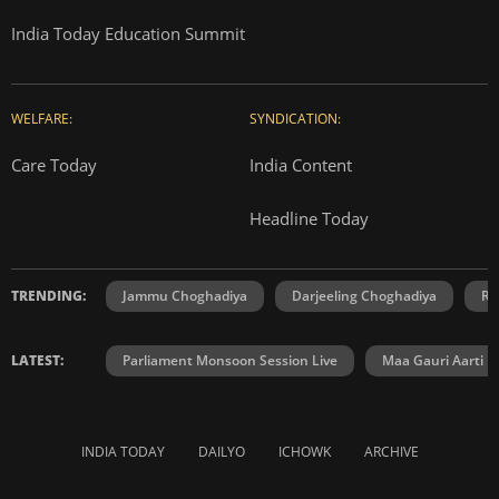
India Today Education Summit
WELFARE:
SYNDICATION:
Care Today
India Content
Headline Today
TRENDING:
Jammu Choghadiya
Darjeeling Choghadiya
Ra
LATEST:
Parliament Monsoon Session Live
Maa Gauri Aarti
INDIA TODAY
DAILYO
ICHOWK
ARCHIVE