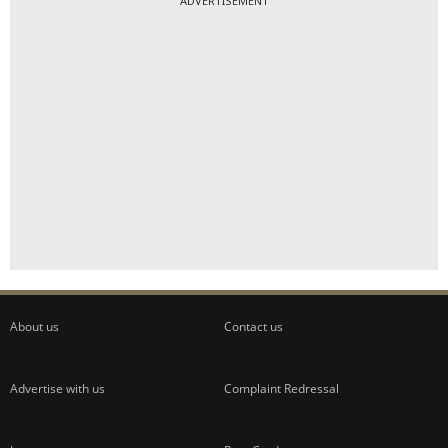
ADVERTISEMENT
About us
Contact us
Advertise with us
Complaint Redressal