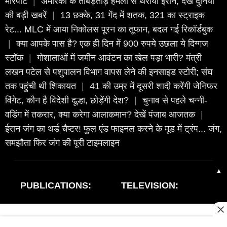
मारपीट
|
अमेरिका के ताबड़तोड़ हमलों से थर्राया ईरान, देखें दुनिया
की बड़ी खबरें
|
13 छक्के, 31 गेंद में शतक, 321 का स्ट्राइक
रेट... MLC में आया निकोलस पूरन का तूफान, बदल गई र‍िकॉर्डबुक
|
क्‍या आपके पास है? एक ही दिन में 900 रुपये उछला ये दिग्‍गज
स्‍टॉक
|
गोशालाओं में जमीन आवंटन का खेल पड़ा भारी? मंत्री
लखन पटेल से पशुपालन विभाग वापस लेने की इनसाइड स्टोरी; संघ
तक पहुंची थी शिकायत
|
41 की उम्र में दूसरी शादी करेंगी जेनिफर
विंगेट, कौन है विदेशी दूल्हा, छोड़ेंगी देश?
|
चुनाव से पहले चन्नी-
वडिंग में तकरार, क्या करेगा आलाकमान? देखें पंजाब आजतक
|
ईरान जंग का थर्ड चैप्टर! फुल एंड फाइनल करने के मूड में ट्रंप... जंग,
समझौता फिर जंग की पूरी टाइमलाइन
▲
PUBLICATIONS:
TELEVISION:
Business Today
Aaj Tak
I