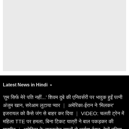
Latest News in Hindi
»
'तुम सिर्फ मेरे पति नहीं...' शिवम दुबे की एनिवर्सरी पर भावुक हुईं पत्नी
अंजुम खान, सरेआम लुटाया प्यार
|
अमेरिका-ईरान ने 'मिलकर'
इजरायल को कैसे जंग से बाहर कर दिया
|
VIDEO: चलती ट्रेन में
महिला TTE पर हमला, बिना टिकट यात्री ने बाल पकड़कर की