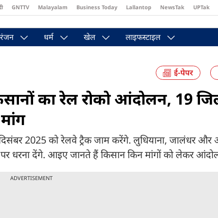
दी
GNTTV
Malayalam
Business Today
Lallantop
NewsTak
UPTak
st
Brides Today
Reader’s Digest
Astro Tak
Pakwan Gali
रंजन
धर्म
खेल
लाइफस्टाइल
ानों का रेल रोको आंदोलन, 19 जिलों
 मांग
बर 2025 को रेलवे ट्रैक जाम करेंगे. लुधियाना, जालंधर और
क पर धरना देंगे. आइए जानते हैं किसान किन मांगों को लेकर आंदोल
ADVERTISEMENT