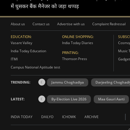
में घुसकर बैंक मैनेजर को जड़ा थप्पड़
About us
Contact us
Advertise with us
Complaint Redressal
EDUCATION:
ONLINE SHOPPING:
SUBSCR
Vasant Valley
India Today Diaries
Cosmop
India Today Education
Music 
PRINTING:
Thomson Press
ITMI
Gadget
Campus National Aptitude test
TRENDING:
Jammu Choghadiya
Darjeeling Choghadi
LATEST:
By-Election Live 2026
Maa Gauri Aarti
INDIA TODAY
DAILYO
ICHOWK
ARCHIVE