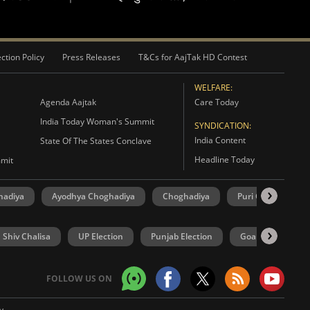
ction Policy
Press Releases
T&Cs for AajTak HD Contest
WELFARE:
Agenda Aajtak
Care Today
India Today Woman's Summit
SYNDICATION:
India Content
State Of The States Conclave
Headline Today
mmit
hadiya
Ayodhya Choghadiya
Choghadiya
Puri Choghadiya
Shiv Chalisa
UP Election
Punjab Election
Goa Election
FOLLOW US ON
y