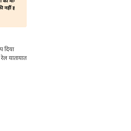
या की मांग,
यूपी में 25 प्रतिशत कम हुई बारिश,
ी नहीं होगी
खरीफ सीजन में किसानों ने नहीं
रोकी फसलों की बुवाई, जानें कैसे?
ूप दिया
 रेल यातायात