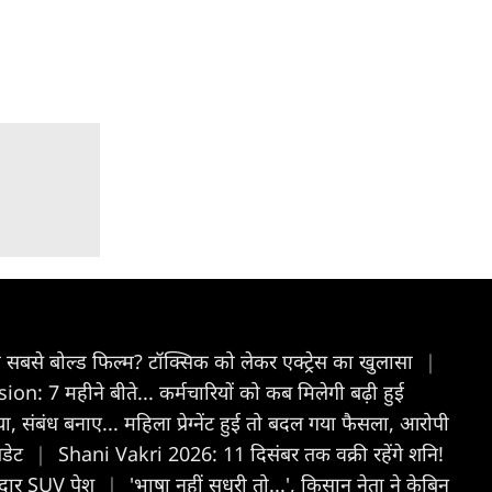
ी सबसे बोल्ड फिल्म? टॉक्सिक को लेकर एक्ट्रेस का खुलासा
|
 7 महीने बीते... कर्मचारियों को कब मिलेगी बढ़ी हुई
, संबंध बनाए... महिला प्रेग्नेंट हुई तो बदल गया फैसला, आरोपी
पडेट
|
Shani Vakri 2026: 11 दिसंबर तक वक्री रहेंगे शनि!
मदार SUV पेश
|
'भाषा नहीं सुधरी तो...', किसान नेता ने केबिन