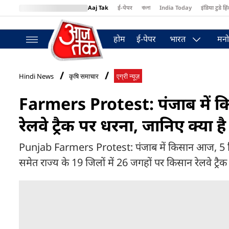
Aaj Tak
ई-पेपर
বাংলা
India Today
इंडिया टुडे हिं
MumbaiTak
BT Bazaar
Cosmopolitan
Harper's Bazaar
Northea
होम
ई-पेपर
भारत
मनो
Hindi News
कृषि समाचार
एग्री न्यूज़
Farmers Protest: पंजाब में किस
रेलवे ट्रैक पर धरना, जानिए क्या है
Punjab Farmers Protest: पंजाब में किसान आज, 5 दिसं
समेत राज्य के 19 जिलों में 26 जगहों पर किसान रेलवे ट्रै