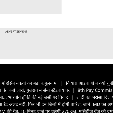
ADVERTISEMENT
ंत्री मोहसिन नकवी का बड़ा कबूलनामा
|
कियारा आडवाणी ने क्यों चुन
ी चेतावनी जारी, गुजरात में सेना स्टैंडबाय पर
|
8th Pay Commission:
ा... भारतीय हॉकी की नई जर्सी पर विवाद
|
शादी का भरोसा दिलाया
रेड अलर्ट नहीं, फिर भी इन जिलों में होगी बारिश, जानें IMD का अ
M की रेंज, 10 मिनट चार्ज पर चलेगी 270KM, मर्सिडीज बेंज की द