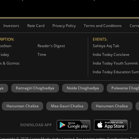
Investors
Rate Card
Privacy Policy
Terms and Conditions
Corre
IPTION:
EVENTS:
olitan
Reader's Digest
Sahitya Aaj Tak
Today
Time
India Today Conclave
s & Gizmos
India Today Youth Summit
India Today Education Su
ya
Ratnagiri Choghadiya
Noida Choghadiya
Pulwama Chog
Hanuman Chalisa
Maa Gauri Chalisa
Hanuman Chalisa
DOWNLOAD APP
Copyright © 2026 Living Media India Limited. For reprint rights:
Syndications Toda