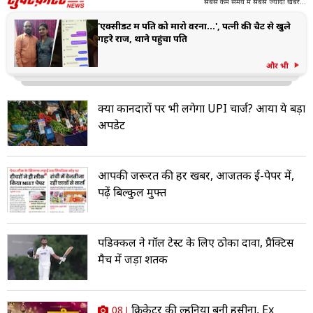
सबसे कम समय में सबसे ज्यादा खबरें...
'एक्सीडेंट में पति को मारो वरना...', पत्नी की चैट से खुले
गहरे राज, थाने पहुंचा पति
और भी
क्‍या दुकानदारों पर भी लगेगा UPI चार्ज? आया ये बड़ा
अपडेट
आपकी जरूरत की हर खबर, आजतक ई-पेपर में,
पढ़ें बिल्कुल मुफ्त
पडिक्कल ने गॉल टेस्ट के लिए ठोका दावा, प्रैक्टिस
मैच में जड़ा शतक
क्रिकेटर की दुल्हनिया बनी हसीना, Ex
08