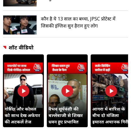
कौन है ये 13 साल का बच्चा, JPSC प्रोटेस्ट में
जिसकी इंग्लिश सुन हैरान हुए लोग
शॉर्ट वीडियो
गोविंदा और कोमल
वैभव सूर्यवंशी की
आगरा में बारिश के
को साथ देख अफेयर
बल्लेबाजी से शिखर
बीच दो मंजिला
की अटकलें तेज
धवन हुए प्रभावित
इमारत अचानक गिरी