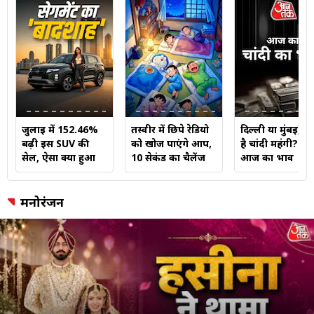
जुलाई में 152.46%
तस्वीर में छिपे रेडियो
दिल्ली या मुंबई, कह
बढ़ी इस SUV की
को खोज पाएंगे आप,
है चांदी महंगी? जाने
सेल, ऐसा क्या हुआ
10 सेकंड का चैलेंज
आज का भाव
मनोरंजन