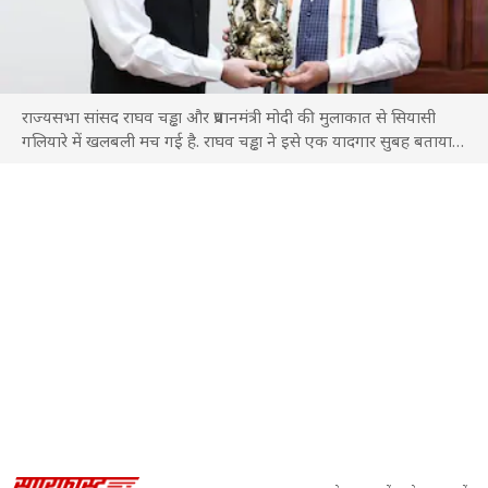
राज्यसभा सांसद राघव चड्ढा और प्रधानमंत्री मोदी की मुलाकात से सियासी
गलियारे में खलबली मच गई है. राघव चड्ढा ने इसे एक यादगार सुबह बताया
है. पंजाब चुनाव से पहले हुई इस मुलाकात के बाद अटकलों का...